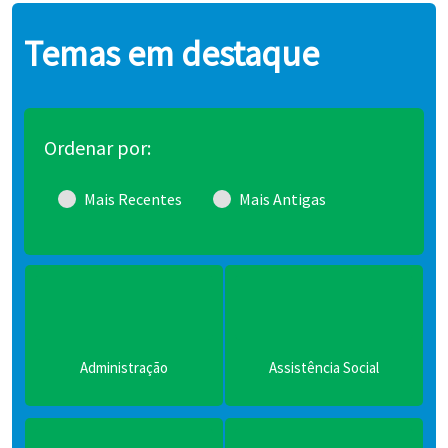
Temas em destaque
Ordenar por:
Mais Recentes
Mais Antigas
al
Assuntos Institucionais
Cidadania