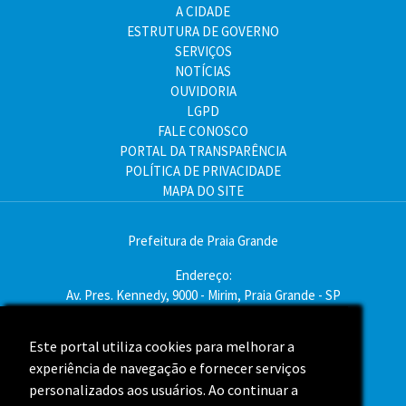
A CIDADE
ESTRUTURA DE GOVERNO
SERVIÇOS
NOTÍCIAS
OUVIDORIA
LGPD
FALE CONOSCO
PORTAL DA TRANSPARÊNCIA
POLÍTICA DE PRIVACIDADE
MAPA DO SITE
Prefeitura de Praia Grande
Endereço:
Av. Pres. Kennedy, 9000 - Mirim, Praia Grande - SP
CEP: 11704-900
Este portal utiliza cookies para melhorar a
Este portal utiliza cookies para melhorar a
Telefone:(13) 3496-2000
experiência de navegação e fornecer serviços
experiência de navegação e fornecer serviços
Atendimento: segunda a sexta - das 9h às 16h
personalizados aos usuários. Ao continuar a
personalizados aos usuários. Ao continuar a