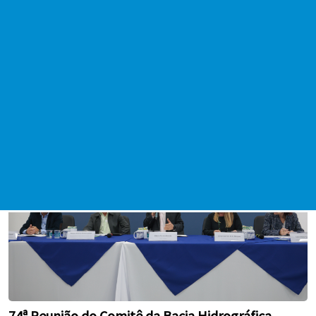
Desfile Cívico-Militar deve reunir milhares de
pessoas em Praia Grande
Data da publicação: 02/09/2025
74ª Reunião do Comitê da Bacia Hidrográfica