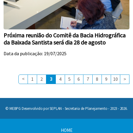
Próxima reunião do Comitê da Bacia Hidrográfica
da Baixada Santista será dia 28 de agosto
Data da publicação: 19/07/2025
<
1
2
3
4
5
6
7
8
9
10
>
© MEBPG Desenvolvido por SEPLAN - Secretaria de Planejamento - 2023 - 2026.
HOME