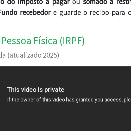
do do imposto a pagar
ou
somado à resti
 Fundo recebedor
e guarde o recibo para
Pessoa Física (IRPF)
a (atualizado 2025)