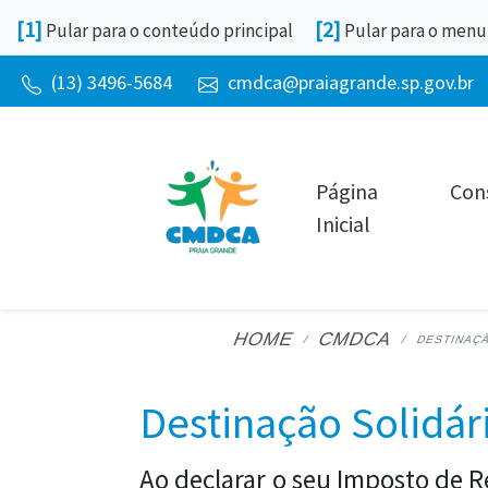
Atalho: Alt+1 -
Atalho: Alt+2
[1]
[2]
Pular para o conteúdo principal
Pular para o menu
Telefone:
E-mail:
(13) 3496-5684
cmdca@praiagrande.sp.gov.br
Página
Con
Inicial
HOME
CMDCA
DESTINAÇÃ
Destinação Solidár
Ao declarar o seu Imposto de R