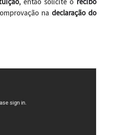
tuição
, então solicite o
recibo
 comprovação na
declaração do