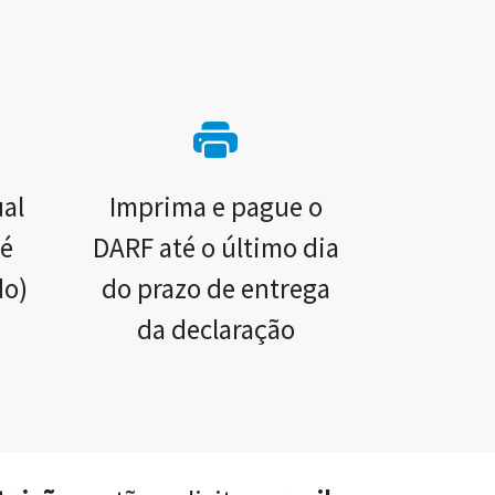
ual
Imprima e pague o
té
DARF até o último dia
do)
do prazo de entrega
da declaração