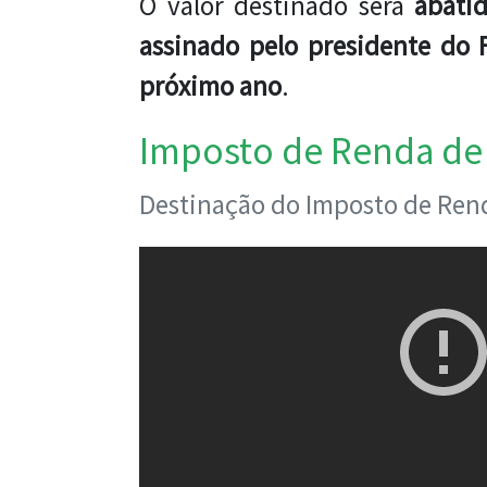
O valor destinado será
abati
assinado pelo presidente do
próximo ano
.
Imposto de Renda de 
Destinação do Imposto de Rend