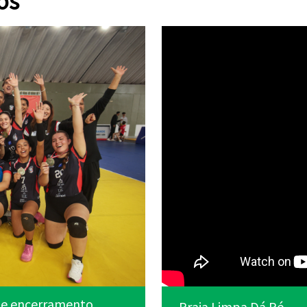
os
 de encerramento
Nova Nefro PG é entregu
dar tudo.
Praia Limpa Dá Pé