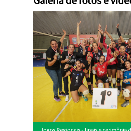
Galeria de fotos e víde
ação
Jogos Regionais - finais e cerimônia
No trânsito, um segundo pode mu