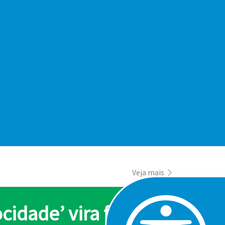
o sistema de VIDEOMONITORAMENTO municip
Veja mais
cidade’ vira febre