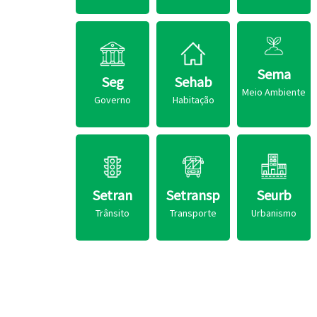
Sema
Seg
Sehab
Meio Ambiente
Governo
Habitação
Setran
Setransp
Seurb
Trânsito
Transporte
Urbanismo