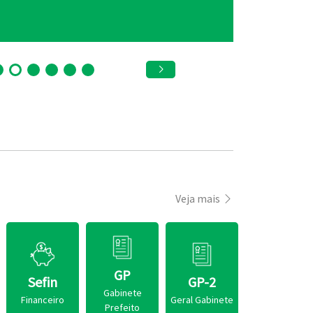
8 de junho de 2026
22 de janeiro de 
Veja mais
GP
Sefin
GP-2
Gabinete
Financeiro
Geral Gabinete
Prefeito