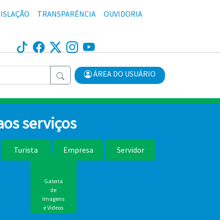
ISLAÇÃO
TRANSPARÊNCIA
OUVIDORIA
ÁREA DO USUÁRIO
aos serviços
Turista
Empresa
Servidor
Galeria
de
Imagens
e Videos