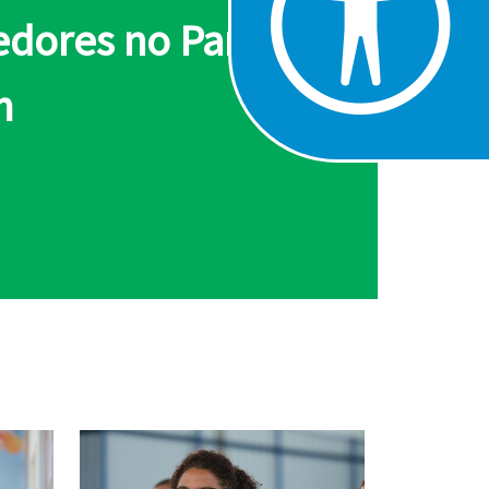
redores no Parque
m