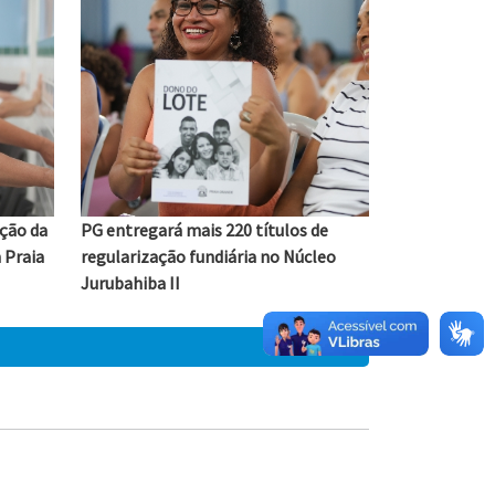
ação da
PG entregará mais 220 títulos de
 Praia
regularização fundiária no Núcleo
Jurubahiba II
05/08/2026