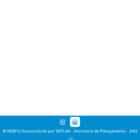
Localização
Endereço: Casa dos Conselhos Municipais de Praia Grande
Instagram
© MEBPG Desenvolvido por SEPLAN - Secretaria de Planejamento - 2025