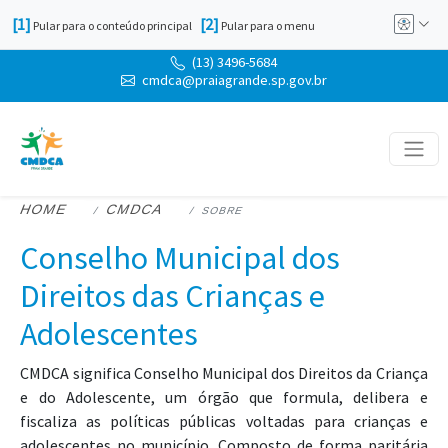
Atalho: Alt+1 -
Atalho: Alt+2 -
[1]
[2]
Pular para o conteúdo principal
Pular para o menu
Menu de
Telefone:
(13) 3496-5684
E-mail:
cmdca@praiagrande.sp.gov.br
HOME
CMDCA
SOBRE
Conselho Municipal dos
Direitos das Crianças e
Adolescentes
CMDCA significa Conselho Municipal dos Direitos da Criança
e do Adolescente, um órgão que formula, delibera e
fiscaliza as políticas públicas voltadas para crianças e
adolescentes no município. Composto de forma paritária