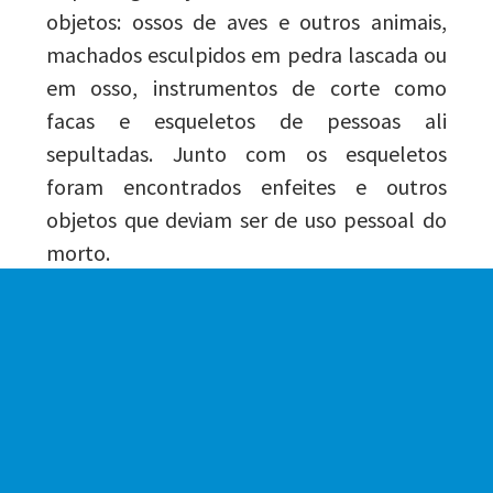
objetos: ossos de aves e outros animais,
machados esculpidos em pedra lascada ou
em osso, instrumentos de corte como
facas e esqueletos de pessoas ali
sepultadas. Junto com os esqueletos
foram encontrados enfeites e outros
objetos que deviam ser de uso pessoal do
morto.
Os estudiosos chamam estes povos antigos
de Cultura Sambaqui.
Os sambaquis também são conhecidos por
casqueiras, caieiras ou caleiras, ostreiras ou
berbigueiras, concheiras.
Os homens e mulheres dos sambaquis
desapareceram há 1000 anos e não se sabe