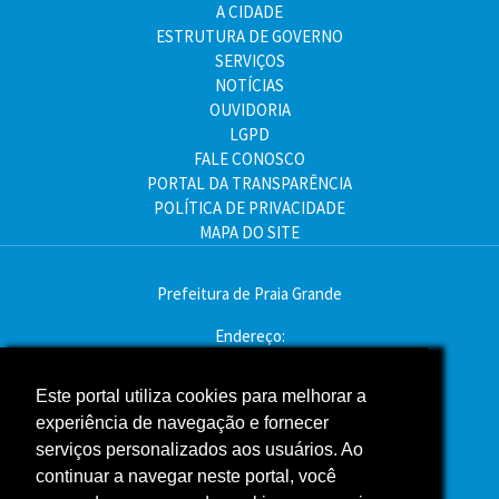
A CIDADE
ESTRUTURA DE GOVERNO
SERVIÇOS
NOTÍCIAS
OUVIDORIA
LGPD
FALE CONOSCO
PORTAL DA TRANSPARÊNCIA
POLÍTICA DE PRIVACIDADE
MAPA DO SITE
Prefeitura de Praia Grande
Endereço:
Av. Pres. Kennedy, 9000 - Mirim, Praia Grande - SP
CEP: 11704-900
Este portal utiliza cookies para melhorar a
experiência de navegação e fornecer
Telefone:(13) 3496-2000
serviços personalizados aos usuários. Ao
Atendimento: segunda a sexta - das 9h às 16h
continuar a navegar neste portal, você