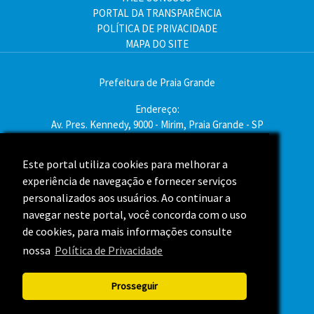
PORTAL DA TRANSPARÊNCIA
POLÍTICA DE PRIVACIDADE
MAPA DO SITE
Prefeitura de Praia Grande
Endereço:
Av. Pres. Kennedy, 9000 - Mirim, Praia Grande - SP
CEP: 11704-900
Este portal utiliza cookies para melhorar a
Telefone:(13) 3496-2000
experiência de navegação e fornecer serviços
Atendimento: segunda a sexta - das 9h às 16h
personalizados aos usuários. Ao continuar a
navegar neste portal, você concorda com o uso
Assessoria de Imprensa
de cookies, para mais informações consulte
nossa
Política de Privacidade
ACOMPANHE A PREFEITURA NAS REDES SOCIAIS
Prosseguir