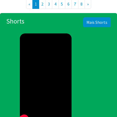
«
1
2
3
4
5
6
7
8
»
Shorts
Mais Shorts