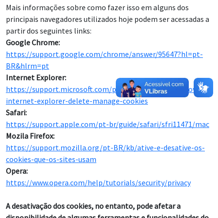
Mais informações sobre como fazer isso em alguns dos
principais navegadores utilizados hoje podem ser acessadas a
partir dos seguintes links:
Google Chrome:
https://support.google.com/chrome/answer/95647?hl=pt-
BR&hlrm=pt
Internet Explorer:
https://support.microsoft.com/pt-br/help/17442/windows-
internet-explorer-delete-manage-cookies
Safari:
https://support.apple.com/pt-br/guide/safari/sfri11471/mac
Mozila Firefox:
https://support.mozilla.org/pt-BR/kb/ative-e-desative-os-
cookies-que-os-sites-usam
Opera:
https://www.opera.com/help/tutorials/security/privacy
A desativação dos cookies, no entanto, pode afetar a
disponibilidade de algumas ferramentas e funcionalidades do