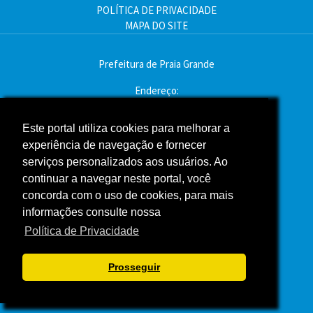
POLÍTICA DE PRIVACIDADE
MAPA DO SITE
Prefeitura de Praia Grande
Endereço:
Av. Pres. Kennedy, 9000 - Mirim, Praia Grande - SP
CEP: 11704-900
Este portal utiliza cookies para melhorar a
experiência de navegação e fornecer
Telefone:(13) 3496-2000
serviços personalizados aos usuários. Ao
Atendimento: segunda a sexta - das 9h às 16h
continuar a navegar neste portal, você
concorda com o uso de cookies, para mais
Assessoria de Imprensa
informações consulte nossa
Política de Privacidade
ACOMPANHE A PREFEITURA NAS REDES SOCIAIS
Prosseguir