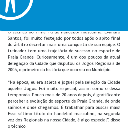
handebol masculino sagrou-se heptacampeão na
categoria sub-21. Na final realizada nesta quinta-feira (2),
no Ginásio Falcão, a equipe da Cidade venceu São Bernardo
do Campo, por 20 a 18, e ficou com a medalha de ouro.
O técnico do Time PG de handebol masculino, Evandro
Santos, foi muito festejado por todos após o apito final
do árbitro decretar mais uma conquista de sua equipe. O
treinador tem uma trajetória de sucesso no esporte de
Praia Grande. Curiosamente, é um dos poucos da atual
delegação da Cidade que disputou os Jogos Regionais de
2005, o primeiro da história que ocorreu no Município.
“Na época, eu era atleta e joguei pela seleção da Cidade
aqueles Jogos. Foi muito especial, assim como o dessa
temporada. Pouco mais de 20 anos depois, é gratificante
perceber a evolução do esporte de Praia Grande, de onde
saímos e onde chegamos. É trabalhar para buscar mais!
Esse sétimo título do handebol masculino, na segunda
vez dos Regionais na nossa Cidade, é algo especial”, disse
o técnico.