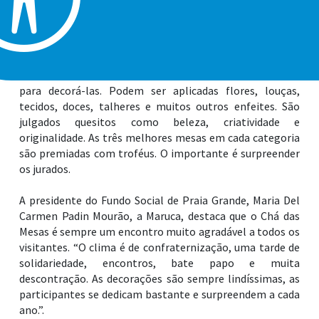
Toda a arrecadação é destinada aos trabalhos sociais do
Município.
No Chá das Mesas são montadas mesas de chá da tarde,
com 10 lugares, onde os convidados usam a criatividade
para decorá-las. Podem ser aplicadas flores, louças,
tecidos, doces, talheres e muitos outros enfeites. São
julgados quesitos como beleza, criatividade e
originalidade. As três melhores mesas em cada categoria
são premiadas com troféus. O importante é surpreender
os jurados.
A presidente do Fundo Social de Praia Grande, Maria Del
Carmen Padin Mourão, a Maruca, destaca que o Chá das
Mesas é sempre um encontro muito agradável a todos os
visitantes. “O clima é de confraternização, uma tarde de
solidariedade, encontros, bate papo e muita
descontração. As decorações são sempre lindíssimas, as
participantes se dedicam bastante e surpreendem a cada
ano.”.