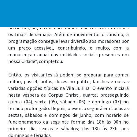
O secretário de Cultura e Turismo, Mauricio Petiz, cita
como a Vila Junina é importante no desenvolvimento da
Cidade. “A Vila Junina de Praia Grande é referência em
nossa Região, recebendo milhares de turistas em todos
os finais de semana. Além de movimentar o turismo, a
programação consegue levar diversão aos moradores por
um preço acessível, contribuindo, e muito, com a
manutenção anual das entidades sociais presentes em
nossa Cidade”, completou.
Então, os visitantes já podem se preparar para comer
milho, pastel, bolos, doces no palito, lanches e outras
variadas opções típicas na Vila Junina. O evento iniciará
nesta véspera de Corpus Christi, quarta, prosseguindo
quinta (04), sexta (05), sábado (06) e domingo (07) no
feriado prolongado. Depois, o evento seguirá em todas as
sextas, sábados e domingos de junho, com horário de
funcionamento da seguinte forma: das 18h às 00h no
primeiro dia, sextas e sábados; das 18h às 23h, aos
domingos e feriados.