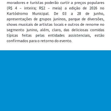
moradores e turistas poderão curtir a preços populares
(R$ 4 – inteira; R$2 – meia) a edição de 2026 no
Kartódromo Municipal. De 03 a 28 de junho,
apresentações de grupos juninos, parque de diversões,
shows musicais de artistas locais e outros de renome no
segmento junino, além, claro, das deliciosas comidas
típicas feitas pelas entidades assistenciais, estão
confirmados para o retorno do evento.
Após não realizar a programação no ano passado, a Vila
Junina 2026 vem trazendo muita tradição e seguindo com
a solidariedade como foco principal. Seguindo com o
mesmo intuito desde sua criação em 2014, o evento conta
com toda a comercialização desses quitutes juninos feito
pelas entidades, com os valores arrecadados sendo
revertidos integralmente aos seus próprios projetos. Ao
todo, serão 25 espaços na praça de alimentação, com as
20 entidades se somando ao Fundo Social de Solidariedade
nas vendas dos produtos ao longo de 14 dias de
programação.