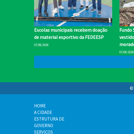
Escolas municipais recebem doação
Fundo 
de material esportivo da FEDEESP
vestid
morado
07/08/2026
07/08/2026
© 
HOME
A CIDADE
ESTRUTURA DE
GOVERNO
SERVIÇOS