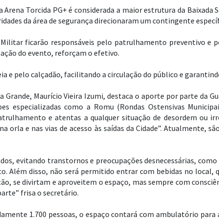
a Arena Torcida PG+ é considerada a maior estrutura da Baixada S
ridades da área de segurança direcionaram um contingente específ
 Militar ficarão responsáveis pelo patrulhamento preventivo e 
ação do evento, reforçam o efetivo.
ia e pelo calçadão, facilitando a circulação do público e garantin
 Grande, Maurício Vieira Izumi, destaca o aporte por parte da Gu
pes especializadas como a Romu (Rondas Ostensivas Municipa
patrulhamento e atentas a qualquer situação de desordem ou ir
 na orla e nas vias de acesso às saídas da Cidade”. Atualmente, 
dados, evitando transtornos e preocupações desnecessárias, como 
o. Além disso, não será permitido entrar com bebidas no local,
ção, se divirtam e aproveitem o espaço, mas sempre com consciên
rte” frisa o secretário.
amente 1.700 pessoas, o espaço contará com ambulatório para 