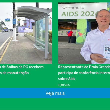
s de ônibus de PG recebem
Representante de Praia Grand
os de manutenção
participa de conferência inter
sobre Aids
07/08/2026
Veja mais