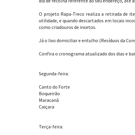
dia de recolha referente ao seu endereço, até a
O projeto Rapa-Treco realiza a retirada de i
utilidade, e quando descartados em locais inc
como criadouros de insetos.
Já o lixo domiciliar e entulho (Resíduos da Co
Confira o cronograma atualizado dos dias e bai
Segunda-feira:
Canto do Forte
Boqueirão
Maracanã
Caiçara
Terça-feira: