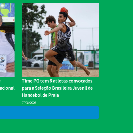
e
Time PG tem 6 atletas convocados
nacional
para a Seleção Brasileira Juvenil de
Handebol de Praia
07/08/2026