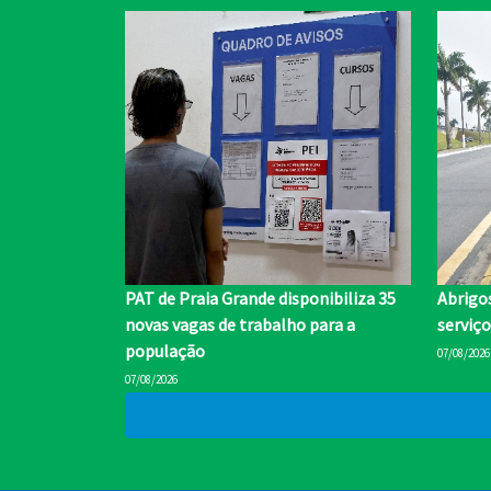
PAT de Praia Grande disponibiliza 35
Abrigo
novas vagas de trabalho para a
serviç
população
07/08/2026
07/08/2026