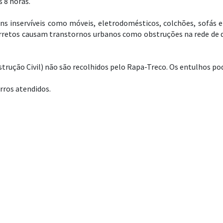
s 8 horas.
tens inservíveis como móveis, eletrodomésticos, colchões, sofás
orretos causam transtornos urbanos como obstruções na rede de d
nstrução Civil) não são recolhidos pelo Rapa-Treco. Os entulhos 
rros atendidos.