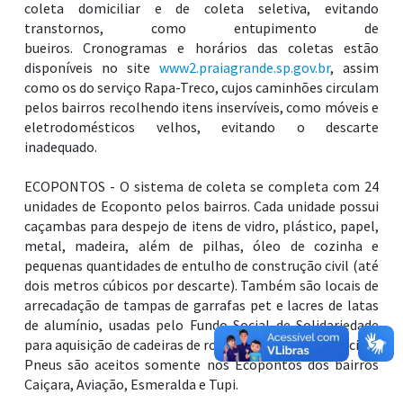
coleta domiciliar e de coleta seletiva, evitando
transtornos, como entupimento de
bueiros. Cronogramas e horários das coletas estão
disponíveis no site
www2.praiagrande.sp.gov.br
, assim
como os do serviço Rapa-Treco, cujos caminhões circulam
pelos bairros recolhendo itens inservíveis, como móveis e
eletrodomésticos velhos, evitando o descarte
inadequado.
ECOPONTOS - O sistema de coleta se completa com 24
unidades de Ecoponto pelos bairros. Cada unidade possui
caçambas para despejo de itens de vidro, plástico, papel,
metal, madeira, além de pilhas, óleo de cozinha e
pequenas quantidades de entulho de construção civil (até
dois metros cúbicos por descarte). Também são locais de
arrecadação de tampas de garrafas pet e lacres de latas
de alumínio, usadas pelo Fundo Social de Solidariedade
para aquisição de cadeiras de rodas para fins assistenciais.
Pneus são aceitos somente nos Ecopontos dos bairros
Caiçara, Aviação, Esmeralda e Tupi.