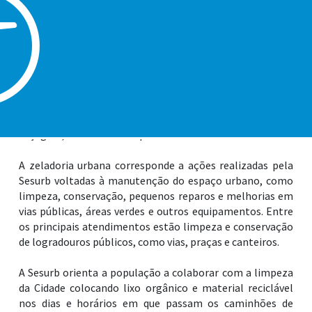
impróprios. Os trabalhos foram feitos em 28 logradouros
públicos, na área entre as ruas Maria Regina Carminatti
Campos e Eulenice Maria Jacob Cardoso.
As equipes ainda realizaram a pintura de 22.007 metros
lineares de ruas, além da limpeza de 4.400 metros de valas
e de 1.690 metros de canal. Serviços de raspagem
compreenderam 21.715 metros lineares de vias e de
roçagem, 42.138 metros quadrados.
A zeladoria urbana corresponde a ações realizadas pela
Sesurb voltadas à manutenção do espaço urbano, como
limpeza, conservação, pequenos reparos e melhorias em
vias públicas, áreas verdes e outros equipamentos. Entre
os principais atendimentos estão limpeza e conservação
de logradouros públicos, como vias, praças e canteiros.
A Sesurb orienta a população a colaborar com a limpeza
da Cidade colocando lixo orgânico e material reciclável
nos dias e horários em que passam os caminhões de