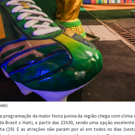
nde)
 a programação da maior festa junina da região chega com clima de
a Brasil x Haiti, a partir das 21h30, sendo uma opção excelente
(19). E as atrações não param por aí: em todos os dias (sexta