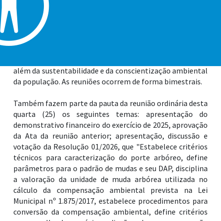
público.
Os conselheiros que serão empossados permanecerão na
função até 2028. O Condema busca ampliar o debate e a
criação de iniciativas e projetos para incentivar a
preservação do meio ambiente e dos recursos naturais,
além da sustentabilidade e da conscientização ambiental
da população. As reuniões ocorrem de forma bimestrais.
Também fazem parte da pauta da reunião ordinária desta
quarta (25) os seguintes temas: apresentação do
demonstrativo financeiro do exercício de 2025, aprovação
da Ata da reunião anterior; apresentação, discussão e
votação da Resolução 01/2026, que "Estabelece critérios
técnicos para caracterização do porte arbóreo, define
parâmetros para o padrão de mudas e seu DAP, disciplina
a valoração da unidade de muda arbórea utilizada no
cálculo da compensação ambiental prevista na Lei
Municipal nº 1.875/2017, estabelece procedimentos para
conversão da compensação ambiental, define critérios