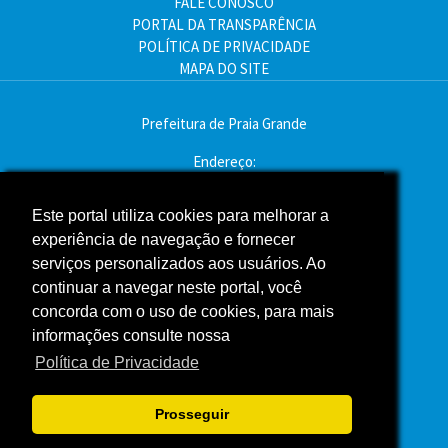
FALE CONOSCO
PORTAL DA TRANSPARÊNCIA
POLÍTICA DE PRIVACIDADE
MAPA DO SITE
Prefeitura de Praia Grande
Endereço:
Av. Pres. Kennedy, 9000 - Mirim, Praia Grande - SP
CEP: 11704-900
Este portal utiliza cookies para melhorar a
experiência de navegação e fornecer
Telefone:(13) 3496-2000
serviços personalizados aos usuários. Ao
Atendimento: segunda a sexta - das 9h às 16h
continuar a navegar neste portal, você
concorda com o uso de cookies, para mais
Assessoria de Imprensa
informações consulte nossa
Política de Privacidade
ACOMPANHE A PREFEITURA NAS REDES SOCIAIS
Prosseguir