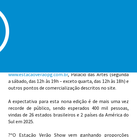
de 33 grandes nomes da música brasileira no palco do
Kartódromo Municipal. A abertura ficará por conta de
Chitãozinho & Xororó e Leonardo, no evento que segue
até o dia 31 de janeiro de 2026.
A estrutura de mais de 15 mil metros quadrados já está
tomando forma no Kartódromo Municipal. Seguindo com
mesmo modelo de anos anteriores, o evento seguirá
100% coberto, tendo, neste ano, os setores de Pista,
Pista Premium, FrontStage e Backstage do Barão. Os
ingressos estão à venda pelo
www.estacaoveraopg.com.br
, Palácio das Artes (segunda
a sábado, das 12h às 19h – exceto quarta, das 12h às 18h) e
outros pontos de comercialização descritos no site.
A expectativa para esta nona edição é de mais uma vez
recorde de público, sendo esperados 400 mil pessoas,
vindas de 26 estados brasileiros e 2 países da América do
Sul em 2025.
?“O Estação Verão Show vem ganhando proporções