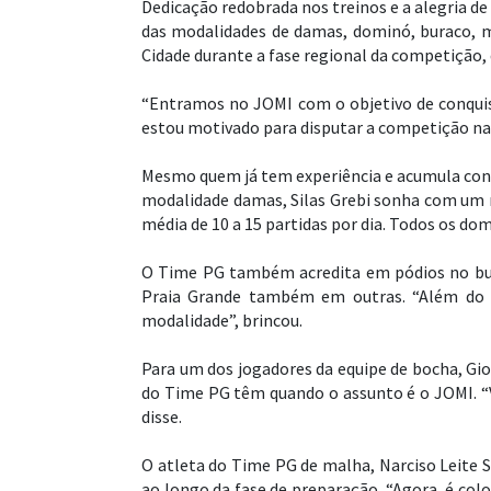
Dedicação redobrada nos treinos e a alegria de
das modalidades de damas, dominó, buraco, ma
Cidade durante a fase regional da competição, q
“Entramos no JOMI com o objetivo de conquist
estou motivado para disputar a competição na
Mesmo quem já tem experiência e acumula con
modalidade damas, Silas Grebi sonha com um n
média de 10 a 15 partidas por dia. Todos os 
O Time PG também acredita em pódios no bura
Praia Grande também em outras. “Além do b
modalidade”, brincou.
Para um dos jogadores da equipe de bocha, Gi
do Time PG têm quando o assunto é o JOMI. “
disse.
O atleta do Time PG de malha, Narciso Leite S
ao longo da fase de preparação. “Agora, é co