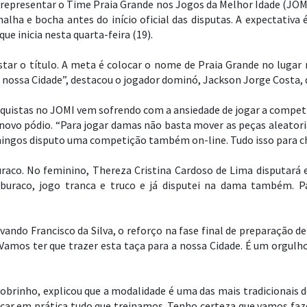
 representar o Time Praia Grande nos Jogos da Melhor Idade (JOMI
lha e bocha antes do início oficial das disputas. A expectativa
ue inicia nesta quarta-feira (19).
ar o título. A meta é colocar o nome de Praia Grande no lugar 
 nossa Cidade”, destacou o jogador dominó, Jackson Jorge Costa,
quistas no JOMI vem sofrendo com a ansiedade de jogar a compet
ovo pódio. “Para jogar damas não basta mover as peças aleatori
domingos disputo uma competição também on-line. Tudo isso para 
co. No feminino, Thereza Cristina Cardoso de Lima disputará 
uraco, jogo tranca e truco e já disputei na dama também. Pa
ovando Francisco da Silva, o reforço na fase final de preparaçã
Vamos ter que trazer esta taça para a nossa Cidade. É um orgul
obrinho, explicou que a modalidade é uma das mais tradicionais 
locar em prática tudo que treinamos. Tenho certeza que vamos fa