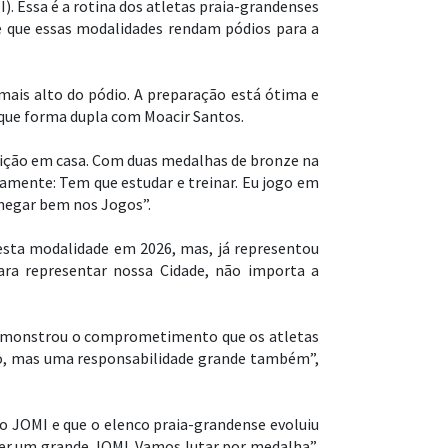
). Essa é a rotina dos atletas praia-grandenses
 é que essas modalidades rendam pódios para a
mais alto do pódio. A preparação está ótima e
 que forma dupla com Moacir Santos.
ição em casa. Com duas medalhas de bronze na
amente: Tem que estudar e treinar. Eu jogo em
chegar bem nos Jogos”.
esta modalidade em 2026, mas, já representou
ra representar nossa Cidade, não importa a
o demonstrou o comprometimento que os atletas
ho, mas uma responsabilidade grande também”,
do JOMI e que o elenco praia-grandense evoluiu
zer um grande JOMI. Vamos lutar por medalha”,