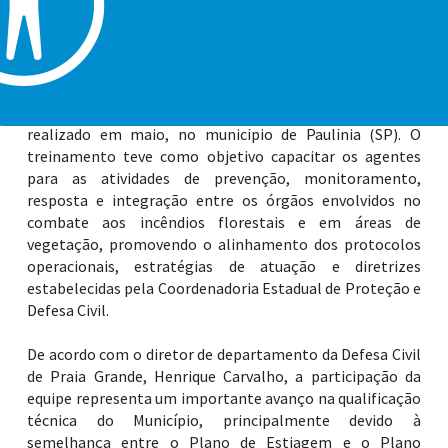
fortalecendo sua atuação no enfrentamento aos riscos
decorrentes da temporada seca.
Como parte das ações preparatórias para a Operação São
Paulo Sem Fogo 2026, a equipe da Defesa Civil de Praia
Grande participou do Treinamento Preparatório
realizado em maio, no município de Paulínia (SP). O
treinamento teve como objetivo capacitar os agentes
para as atividades de prevenção, monitoramento,
resposta e integração entre os órgãos envolvidos no
combate aos incêndios florestais e em áreas de
vegetação, promovendo o alinhamento dos protocolos
operacionais, estratégias de atuação e diretrizes
estabelecidas pela Coordenadoria Estadual de Proteção e
Defesa Civil.
De acordo com o diretor de departamento da Defesa Civil
de Praia Grande, Henrique Carvalho, a participação da
equipe representa um importante avanço na qualificação
técnica do Município, principalmente devido à
semelhança entre o Plano de Estiagem e o Plano