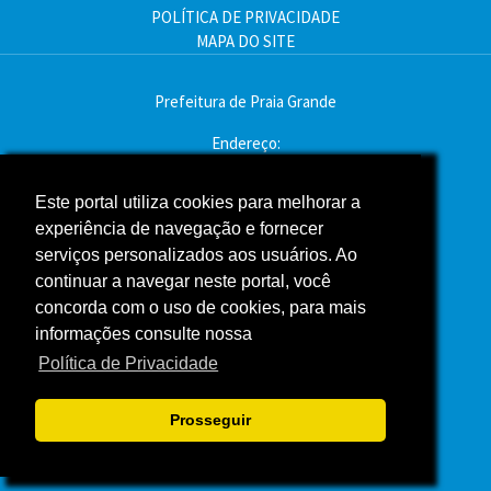
POLÍTICA DE PRIVACIDADE
MAPA DO SITE
Prefeitura de Praia Grande
Endereço:
Av. Pres. Kennedy, 9000 - Mirim, Praia Grande - SP
CEP: 11704-900
Este portal utiliza cookies para melhorar a
experiência de navegação e fornecer
Telefone:(13) 3496-2000
serviços personalizados aos usuários. Ao
Atendimento: segunda a sexta - das 9h às 16h
continuar a navegar neste portal, você
concorda com o uso de cookies, para mais
Assessoria de Imprensa
informações consulte nossa
Política de Privacidade
ACOMPANHE A PREFEITURA NAS REDES SOCIAIS
Prosseguir