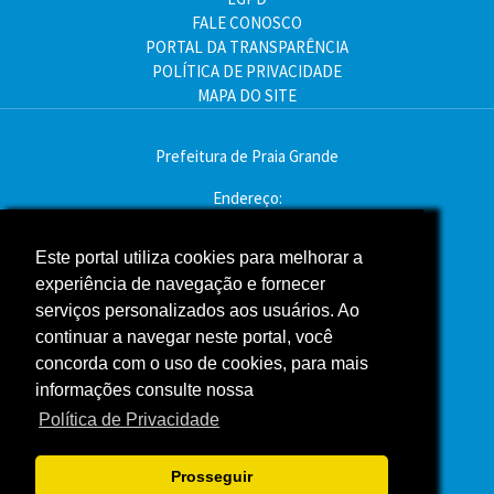
FALE CONOSCO
PORTAL DA TRANSPARÊNCIA
POLÍTICA DE PRIVACIDADE
MAPA DO SITE
Prefeitura de Praia Grande
Endereço:
Av. Pres. Kennedy, 9000 - Mirim, Praia Grande - SP
CEP: 11704-900
Este portal utiliza cookies para melhorar a
experiência de navegação e fornecer
Telefone:(13) 3496-2000
serviços personalizados aos usuários. Ao
Atendimento: segunda a sexta - das 9h às 16h
continuar a navegar neste portal, você
concorda com o uso de cookies, para mais
Assessoria de Imprensa
informações consulte nossa
Política de Privacidade
ACOMPANHE A PREFEITURA NAS REDES SOCIAIS
Prosseguir