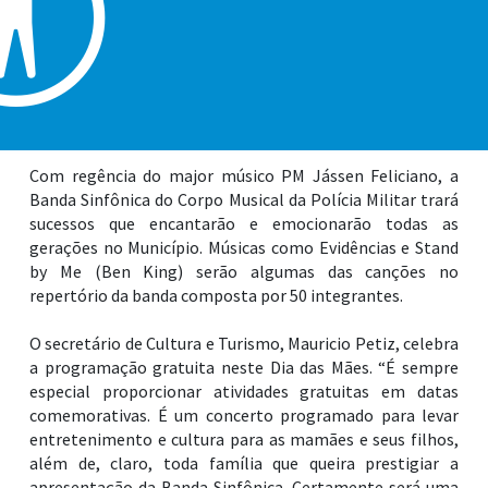
matinal da Banda Sinfônica da Polícia Militar, que deve
trazer uma mistura de sentimentos aos presentes na
Praça Portugal (local que recebe a Feira de Artesanato
fixa do bairro Guilhermina). A apresentação está marcada
às 10 horas, com entrada gratuita aos moradores e
turistas.
Com regência do major músico PM Jássen Feliciano, a
Banda Sinfônica do Corpo Musical da Polícia Militar trará
sucessos que encantarão e emocionarão todas as
gerações no Município. Músicas como Evidências e Stand
by Me (Ben King) serão algumas das canções no
repertório da banda composta por 50 integrantes.
O secretário de Cultura e Turismo, Mauricio Petiz, celebra
a programação gratuita neste Dia das Mães. “É sempre
especial proporcionar atividades gratuitas em datas
comemorativas. É um concerto programado para levar
entretenimento e cultura para as mamães e seus filhos,
além de, claro, toda família que queira prestigiar a
apresentação da Banda Sinfônica. Certamente será uma