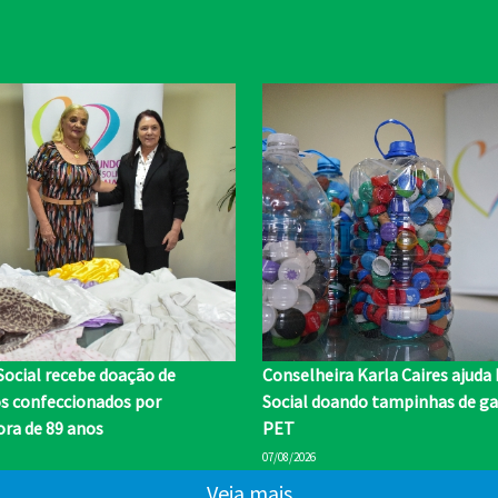
Social recebe doação de
Conselheira Karla Caires ajuda
os confeccionados por
Social doando tampinhas de ga
ra de 89 anos
PET
07/08/2026
Veja mais