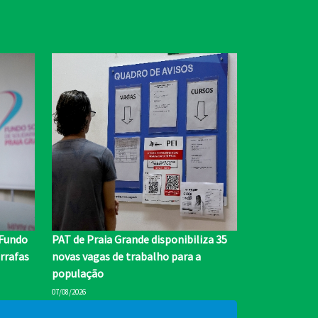
 Fundo
PAT de Praia Grande disponibiliza 35
rrafas
novas vagas de trabalho para a
população
07/08/2026