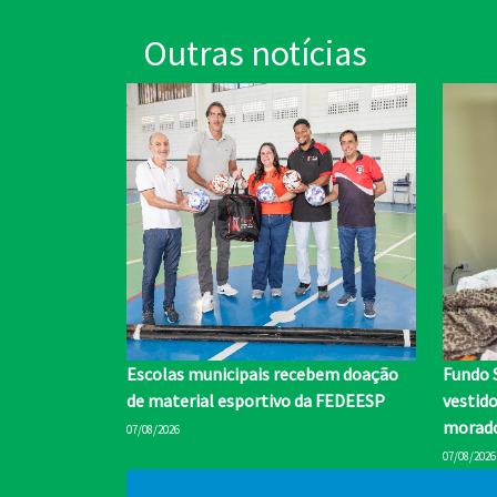
Outras notícias
Escolas municipais recebem doação
Fundo 
de material esportivo da FEDEESP
vestid
morado
07/08/2026
07/08/2026