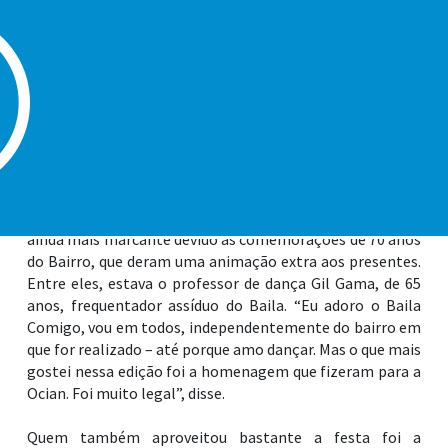
Com o intuito de proporcionar a convivência, o lazer e a
diversão aos munícipes de Praia Grande, em especial para
as pessoas maiores de 50 anos, o Baila Comigo vem, a
cada edição, oferecer uma nova experiência aos seus
frequentadores. Foi o que aconteceu nesta quinta-feira
(28) na Praça Roberto Andraus, na Ocian, em uma noite
de muita música e alegria sob o som da Banda Just Dance.
Com o tema Baile do Amarelo e entrada gratuita, o
evento reuniu dezenas de pessoas no local e se tornou
ainda mais marcante devido as comemorações de 70 anos
do Bairro, que deram uma animação extra aos presentes.
Entre eles, estava o professor de dança Gil Gama, de 65
anos, frequentador assíduo do Baila. “Eu adoro o Baila
Comigo, vou em todos, independentemente do bairro em
que for realizado – até porque amo dançar. Mas o que mais
gostei nessa edição foi a homenagem que fizeram para a
Ocian. Foi muito legal”, disse.
Quem também aproveitou bastante a festa foi a