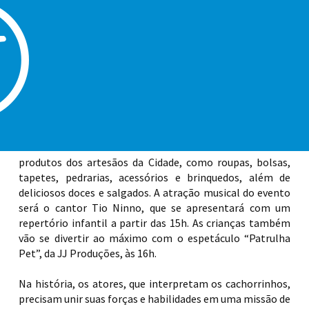
17 horas, o evento será realizado no Parque de Lazer
Maracanã. Com entrada gratuita, a festividade está
repleta de atrações imperdíveis, incluindo a Feira de
Artesanato Itinerante, o show do Tio Ninno e o
espetáculo infantil “Patrulha Pet”. Além disso, o parque
conta com pista de patinação, dog park, playground,
pista de caminhada e de corrida
.
Com aproximadamente 20 barracas, das 14h às 17h,
moradores e turistas poderão conhecer mais sobre os
produtos dos artesãos da Cidade, como roupas, bolsas,
tapetes, pedrarias, acessórios e brinquedos, além de
deliciosos doces e salgados. A atração musical do evento
será o cantor Tio Ninno, que se apresentará com um
repertório infantil a partir das 15h. As crianças também
vão se divertir ao máximo com o espetáculo “Patrulha
Pet”, da JJ Produções, às 16h.
Na história, os atores, que interpretam os cachorrinhos,
precisam unir suas forças e habilidades em uma missão de