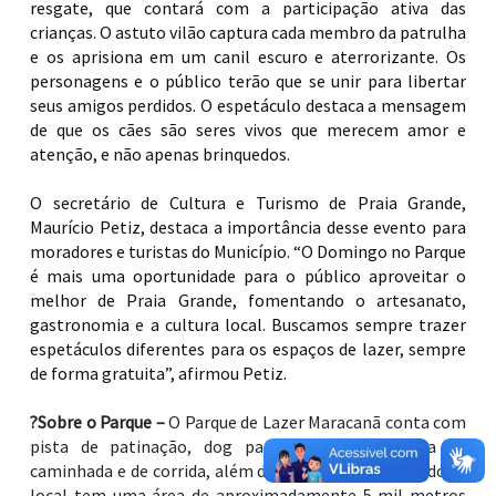
resgate, que contará com a participação ativa das
crianças. O astuto vilão captura cada membro da patrulha
e os aprisiona em um canil escuro e aterrorizante. Os
personagens e o público terão que se unir para libertar
seus amigos perdidos. O espetáculo destaca a mensagem
de que os cães são seres vivos que merecem amor e
atenção, e não apenas brinquedos.
O secretário de Cultura e Turismo de Praia Grande,
Maurício Petiz, destaca a importância desse evento para
moradores e turistas do Município. “O Domingo no Parque
é mais uma oportunidade para o público aproveitar o
melhor de Praia Grande, fomentando o artesanato,
gastronomia e a cultura local. Buscamos sempre trazer
espetáculos diferentes para os espaços de lazer, sempre
de forma gratuita”, afirmou Petiz.
?Sobre o Parque –
O Parque de Lazer Maracanã conta com
pista de patinação, dog park, playground, pista de
caminhada e de corrida, além de um trecho arborizado. O
local tem uma área de aproximadamente 5 mil metros