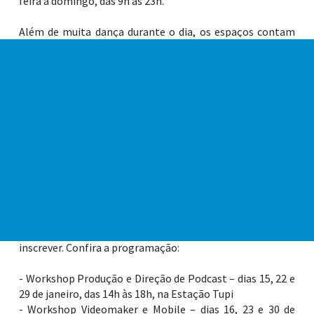
feira a domingo, das 9h às 23h.
Além de muita dança durante o dia, os espaços contam
com shows envolventes e com um diferencial: o palco
sunset. A partir das 17h30, moradores e turistas podem
contemplar o pôr do sol ao som de muita música boa com
artistas locais. Logo em seguida, a partir das 20h30, os
tradicionais shows, também comandados por músicos de
PG, agitam o palco principal das estações.
Outro destaque dessas duas estações são as oficinas e
workshops gratuitos para quem quiser aprender um novo
ofício. Tudo é ministrado por profissionais de diferentes
áreas que atuam na Região da Baixada Santista e a
participação dos jovens é totalmente gratuita. Basta
acessar o link na bio do @estacaoveraopraia e se
inscrever. Confira a programação:
- Workshop Produção e Direção de Podcast – dias 15, 22 e
29 de janeiro, das 14h às 18h, na Estação Tupi
- Workshop Videomaker e Mobile – dias 16, 23 e 30 de