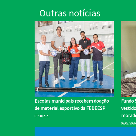
Outras notícias
Escolas municipais recebem doação
Fundo 
de material esportivo da FEDEESP
vestid
morado
07/08/2026
07/08/2026