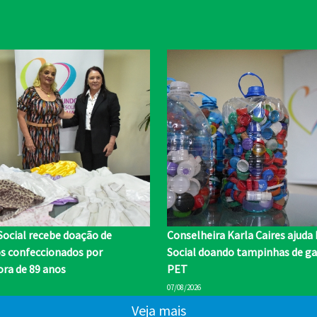
Social recebe doação de
Conselheira Karla Caires ajuda
os confeccionados por
Social doando tampinhas de ga
ra de 89 anos
PET
07/08/2026
Veja mais