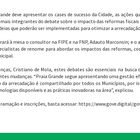
ande deve apresentar os cases de sucesso da Cidade, as ações qu
emais integrantes do debate sobre o impacto das reformas fiscais
deias que poderão ser implementadas para otimizar a arrecadação 
rará à mesa o consultor na FIPE e na FNP, Adauto Marconsin; e o a
ecialistas de renome para abordar os impactos das reformas, co
cipal.
nças, Cristiano de Mola, estes debates são essenciais na busca d
antes mudanças. “Praia Grande segue apresentando uma gestão efi
io da arrecadação é compartilhado por todos os Municípios, por 
ologias disponíveis e as práticas inovadoras na área”, explicou.
gramação e inscrições, basta acessar: https://www.gove.digital/g