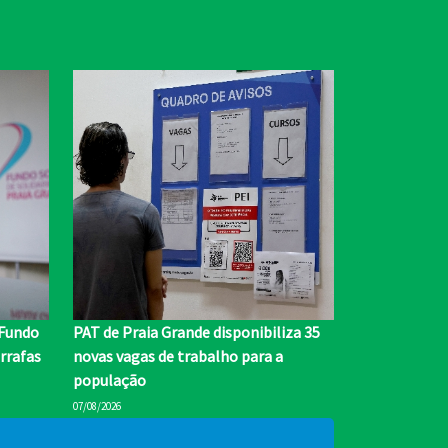
 Fundo
PAT de Praia Grande disponibiliza 35
rrafas
novas vagas de trabalho para a
população
07/08/2026