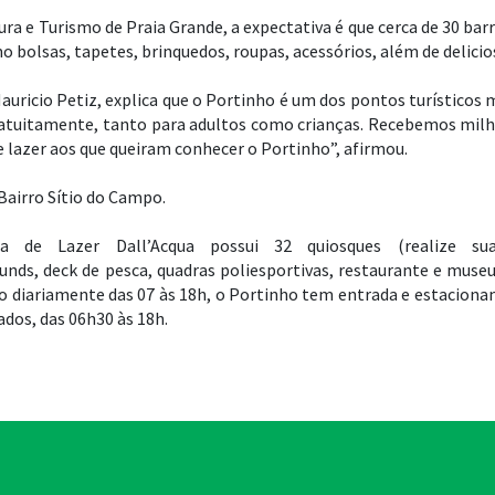
tura e Turismo de Praia Grande, a expectativa é que cerca de 30 b
o bolsas, tapetes, brinquedos, roupas, acessórios, além de delicio
auricio Petiz, explica que o Portinho é um dos pontos turísticos 
gratuitamente, tanto para adultos como crianças. Recebemos milh
 lazer aos que queiram conhecer o Portinho”, afirmou.
 Bairro Sítio do Campo.
de Lazer Dall’Acqua possui 32 quiosques (realize sua
ounds, deck de pesca, quadras poliesportivas, restaurante e mus
o diariamente das 07 às 18h, o Portinho tem entrada e estacionam
ados, das 06h30 às 18h.