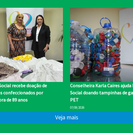
Social recebe doação de
Conselheira Karla Caires ajuda
os confeccionados por
Social doando tampinhas de ga
ra de 89 anos
PET
07/08/2026
Veja mais