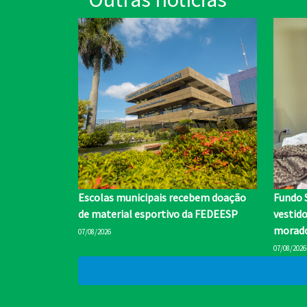
Escolas municipais recebem doação
Fundo 
de material esportivo da FEDEESP
vestid
morado
07/08/2026
07/08/2026