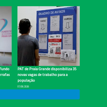
 Fundo
PAT de Praia Grande disponibiliza 35
rrafas
novas vagas de trabalho para a
população
07/08/2026