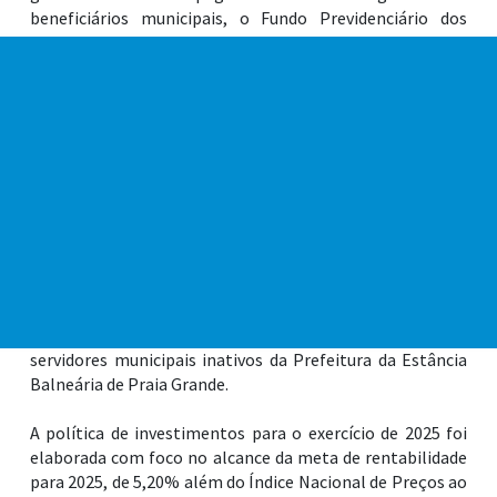
beneficiários municipais, o Fundo Previdenciário dos
servidores públicos de Praia Grande (FPGPREV) definiu na
semana passada a sua Política de Investimentos para o
exercício de 2025. A Política de Investimentos atende à
Resolução do Conselho Monetário Nacional (Resolução
CMN nº 4.963/2021) e à Portaria MTP nº 1.467/2022. A
previsão é que na próxima terça-feira (17) o material
passe para análise e aprovação do Conselho de
Administração.
O FPGPREV tem como finalidade exclusiva administrar as
contribuições previdenciárias que são descontadas
mensalmente dos servidores efetivos em atividade para
custear as despesas com aposentadorias e pensões dos
servidores municipais inativos da Prefeitura da Estância
Balneária de Praia Grande.
A política de investimentos para o exercício de 2025 foi
elaborada com foco no alcance da meta de rentabilidade
para 2025, de 5,20% além do Índice Nacional de Preços ao