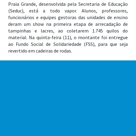
Praia Grande, desenvolvida pela Secretaria de Educação
(Seduc), está a todo vapor. Alunos, professores,
funcionários e equipes gestoras das unidades de ensino
deram um show na primeira etapa de arrecadação de
tampinhas e lacres, ao coletarem 1.745 quilos do
material. Na quinta-feira (11), o montante foi entregue
ao Fundo Social de Solidariedade (FSS), para que seja
revertido em cadeiras de rodas.
A doação dos itens arrecadados ocorreu no
Departamento de Educação Ambiental (DEA) e faz parte
da programação da Seduc durante a Semana do Meio
Ambiente. O material foi entregue à presidente do FSS,
Maria Del Carmen Padin Mourão, a Maruca. O prefeito de
Praia Grande, Alberto Mourão, e a secretária de Educação,
Patrícia Almeida, participaram do momento, que contou
ainda com a presença de representantes da pasta da
Educação e da Secretaria de Meio Ambiente (Sema).
Essa foi a primeira etapa da Gincana Verde. As 82 escolas