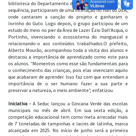
biblioteca do Departamento de Educação Ambiental. Na
sequência, participaram de uma interação no hall do DEA,
onde cantaram a canção do projeto e ganharam o
livrinho do Guto. Logo depois, o grupo participou de um
estudo do meio no pier da Área de Lazer Ézio Dall'Acqua, o
Portinho, vivenciando o ecossistema do manguezal e
relacionando-o aos conteúdos trabalhados.O prefeito,
Alberto Mourão, acompanhou toda a visita dos alunos e
destacou a importância de aprendizado como este para
os alunos. "Momentos como esse são fundamentais para
o conhecimento das crianças, pois elas vivenciam aquilo
que acabaram de aprender. Isso faz com que entendam a
importância de o ser humano fazer a sua parte e
preservar a natureza, o meio ambiente", enfatizou.
Iniciativa -
A Seduc lançou a Gincana Verde das escolas
municipais no mês de abril. Em sua sexta edição, a
competição educacional tem como meta arrecadar mais
de 7 toneladas de tampinhas e lacres de latinha, marca
alcançada em 2025. No início de junho será a primeira