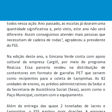
municipais terão mais duas edições, que acontecem em
agosto e setembro, para superar a marca alcançada em
2025, quando as unidades de ensino coletaram cerca de 7
toneladas do material. "É gratificante ver o empenho de
todos nessa ação. Ano passado, as escolas já doaram uma
quantidade significativa e, pelo visto, este ano não será
diferente. Assim conseguimos atender mais pessoas que
necessitam de cadeira de rodas", agradeceu a presidente
do FSS.
Na edição deste ano, a Gincana Verde conta com apoio
cultural da empresa Cargill, por meio do programa
ReaLiza. Essa parceria rendeu na distribuição de
contentores em formato de garrafas PET que servem
como recipientes para a coleta de tampinhas. As 82
unidades de ensino, os prédios administrativos da Seduc e
da Secretaria de Assistência Social (Seas), assim como o
Paço Municipal, contam com o equipamento.
Além da entrega das quase 2 toneladas de lacres e
tampinhas, o FSS ganhou mais doações. A empresa