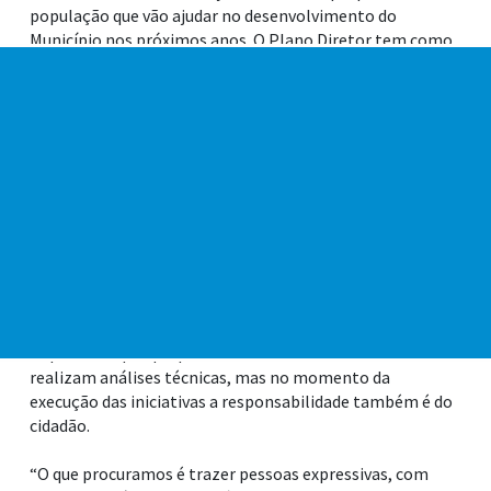
população que vão ajudar no desenvolvimento do
Município nos próximos anos. O Plano Diretor tem como
meta principal organizar o crescimento e funcionamento
do Município para o período de 2017-2026.
Acompanhado por muitos professores na plateia, o
palestrante reforçou a importância da participação da
família na construção do caráter do indivíduo, por meio
da Educação. “A família tem uma participação decisiva na
formação de futuro. A geração que vier é também obra
nossa, somada à escolha dos nossos filhos”.
De acordo com o prefeito de Praia Grande, Alberto
Mourão, a participação da população nas audiências é
importante porque profissionais de diversas áreas
realizam análises técnicas, mas no momento da
execução das iniciativas a responsabilidade também é do
cidadão.
“O que procuramos é trazer pessoas expressivas, com