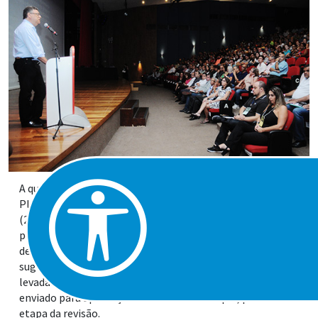
A quinta e última audiência preparatória de revisão do
Plano Diretor de Praia Grande, realizada na terça-feira
(29), no Teatro Serafim Gonzalez, reuniu cerca de 500
pessoas. Desta vez, o tema principal do encontro foi
desenvolvimento urbano e os participantes puderam dar
sugestões relativas ao tema. Todas as propostas serão
levadas em conta na elaboração do projeto de lei a ser
enviado para aprovação na Câmara Municipal, próxima
etapa da revisão.