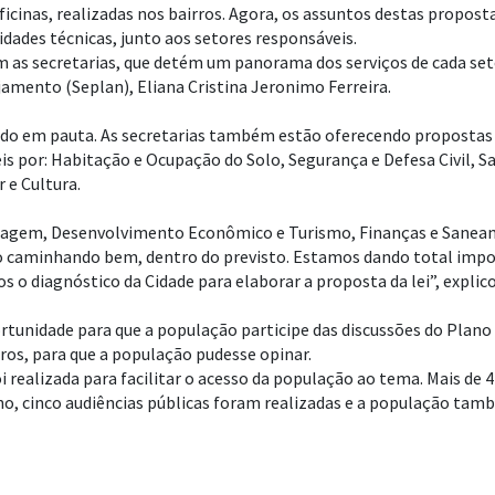
icinas, realizadas nos bairros. Agora, os assuntos destas propos
idades técnicas, junto aos setores responsáveis.
 as secretarias, que detém um panorama dos serviços de cada set
amento (Seplan), Eliana Cristina Jeronimo Ferreira.
ado em pauta. As secretarias também estão oferecendo propostas 
s por: Habitação e Ocupação do Solo, Segurança e Defesa Civil, 
 e Cultura.
nagem, Desenvolvimento Econômico e Turismo, Finanças e Saneam
do caminhando bem, dentro do previsto. Estamos dando total impo
s o diagnóstico da Cidade para elaborar a proposta da lei”, explico
rtunidade para que a população participe das discussões do Plano 
ros, para que a população pudesse opinar.
oi realizada para facilitar o acesso da população ao tema. Mais de 
no, cinco audiências públicas foram realizadas e a população tam