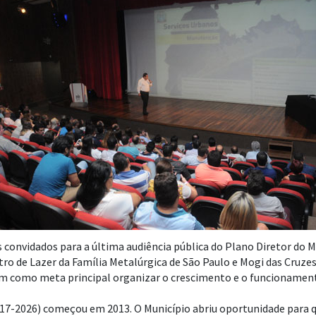
 convidados para a última audiência pública do Plano Diretor do M
ntro de Lazer da Família Metalúrgica de São Paulo e Mogi das Cruzes
m como meta principal organizar o crescimento e o funcionament
17-2026) começou em 2013. O Município abriu oportunidade para q