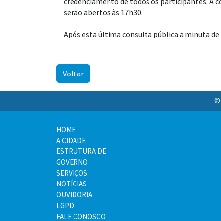
credenciamento de todos os participantes. A col
serão abertos às 17h30.
Após esta última consulta pública a minuta de 
Voltar
© 
HOME
A CIDADE
ESTRUTURA DE
GOVERNO
SERVIÇOS
NOTÍCIAS
OUVIDORIA
LGPD
FALE CONOSCO