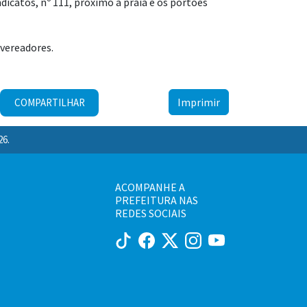
dicatos, nº 111, próximo à praia e os portões
 vereadores.
Imprimir
COMPARTILHAR
26.
ACOMPANHE A
PREFEITURA NAS
REDES SOCIAIS