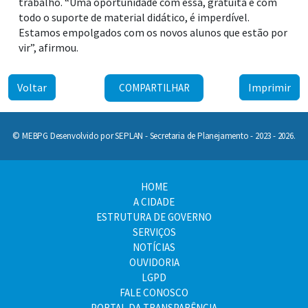
trabalho. “Uma oportunidade com essa, gratuita e com
todo o suporte de material didático, é imperdível.
Estamos empolgados com os novos alunos que estão por
vir”, afirmou.
Voltar
Imprimir
COMPARTILHAR
© MEBPG Desenvolvido por SEPLAN - Secretaria de Planejamento - 2023 - 2026.
HOME
A CIDADE
ESTRUTURA DE GOVERNO
SERVIÇOS
NOTÍCIAS
OUVIDORIA
LGPD
FALE CONOSCO
PORTAL DA TRANSPARÊNCIA