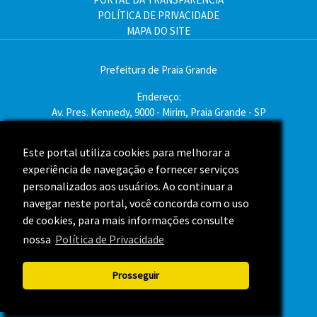
POLÍTICA DE PRIVACIDADE
MAPA DO SITE
Prefeitura de Praia Grande
Endereço:
Av. Pres. Kennedy, 9000 - Mirim, Praia Grande - SP
CEP: 11704-900
Este portal utiliza cookies para melhorar a
Telefone:(13) 3496-2000
experiência de navegação e fornecer serviços
Atendimento: segunda a sexta - das 9h às 16h
personalizados aos usuários. Ao continuar a
navegar neste portal, você concorda com o uso
Assessoria de Imprensa
de cookies, para mais informações consulte
nossa
Política de Privacidade
ACOMPANHE A PREFEITURA NAS REDES SOCIAIS
Prosseguir