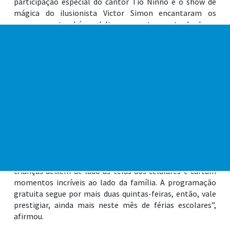
participação especial do cantor Tio Ninno e o show de
mágica do ilusionista Victor Simon encantaram os
pequenos e também adultos presentes na tarde dessa
quinta-feira (17), trazendo momentos inesquecíveis em
família.
Além das atrações citadas, o circuito de jogos interativos,
um espaço lúdico montado, como jogo da memória,
quebra-cabeça e boca do palhaço, levou mais uma opção
de entretenimento à criançada na programação que
acontece em todas as quintas-feiras do mês de julho.
Prestigiando a programação, o prefeito de Praia Grande,
Alberto Mourão, ressaltou a importância do Férias no
Museu. “As atividades realizadas fazem com que as
crianças deixem de lado as telas dos celulares e curtam
momentos incríveis ao lado da família. A programação
gratuita segue por mais duas quintas-feiras, então, vale
prestigiar, ainda mais neste mês de férias escolares”,
afirmou.