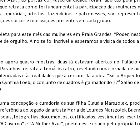
 que retrata como foi fundamental a participação das mulheres n
s, operárias, artistas, fazendeiras e patronesses, são represe
dições sociais e motivações presentes em cada grupo.
leta para este mês das mulheres em Praia Grandes. “Poder, ne
 de orgulho. A noite foi incrível e esperamos a visita de todos
do agora quatro mostras, duas já estavam abertas no Palácio d
 Paranhos, retrata a temática afro, revelando uma jornada de 
lenciadas e às realidades que a cercam. Já a obra “Sítio Arqueol
ta Cynthia Loeb, o conjunto de quadros é ganhador do 27º Salão de 
e.
é uma concepção e curadoria de sua filha Claudia Marszolek, pr
 referência ao legado da artista Maria de Lourdes Marszolek Buen
ais, fotografias, documentos, certificados, vestimentas, escritos
“A Caverna” e “A Mulher Azul”, poema este criado pela própria Lo