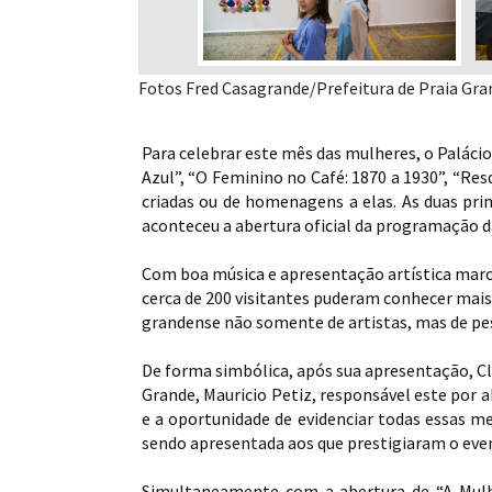
Fotos Fred Casagrande/Prefeitura de Praia Gra
Para celebrar este mês das mulheres, o Paláci
Azul”, “O Feminino no Café: 1870 a 1930”, “Re
criadas ou de homenagens a elas. As duas pri
aconteceu a abertura oficial da programação d
Com boa música e apresentação artística marc
cerca de 200 visitantes puderam conhecer mais 
grandense não somente de artistas, mas de pes
De forma simbólica, após sua apresentação, Cl
Grande, Mauricio Petiz, responsável este por a
e a oportunidade de evidenciar todas essas m
sendo apresentada aos que prestigiaram o eve
Simultaneamente com a abertura de “A Mulhe