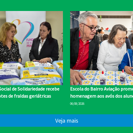
ocial de Solidariedade recebe
Escola do Bairro Aviação prom
tes de fraldas geriátricas
homenagem aos avós dos alun
06/08/2026
Veja mais