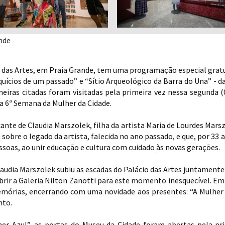
nde
o das Artes, em Praia Grande, tem uma programação especial gratu
squícios de um passado” e “Sítio Arqueológico da Barra do Una” - 
meiras citadas foram visitadas pela primeira vez nessa segunda
a 6ª Semana da Mulher da Cidade.
ante de Claudia Marszolek, filha da artista Maria de Lourdes Mar
sobre o legado da artista, falecida no ano passado, e que, por 33 
soas, ao unir educação e cultura com cuidado às novas gerações.
audia Marszolek subiu as escadas do Palácio das Artes juntamente 
brir a Galeria Nilton Zanotti para este momento inesquecível. Em 
emórias, encerrando com uma novidade aos presentes: “A Mulher
nto.
r Azul”, as portas do Museu da Cidade foram abertas pela prim