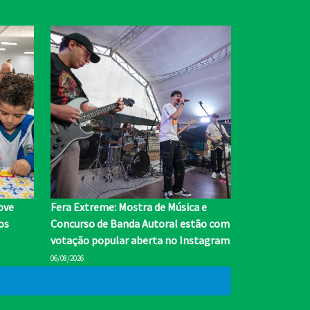
ove
Fera Extreme: Mostra de Música e
os
Concurso de Banda Autoral estão com
votação popular aberta no Instagram
06/08/2026