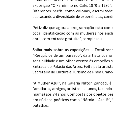
exposição “O Feminino no Café: 1870 a 1930”,
Diferentes perfis, como colonas, escravizada
destacando a diversidade de experiências, con
Petiz diz que agora a programação está comp
total identificação com as mulheres nos enche
abril, com entrada gratuita”, completou.
Saiba mais sobre as exposições
– Totalizan
“Resquícios de um passado”, da artista Luana
sensibilidade e um olhar atento às emoções si
Entrada do Palácio das Artes. Feita pela artis
Secretaria de Cultura e Turismo de Praia Grand
“A Mulher Azul”, na Galeria Nilton Zanotti, 
familiares, amigos, artistas e alunos, fazendo
mama) aos 74 anos. Composta por objetos pesso
em núcleos poéticos como “Nárnia – Ateliê”, 
batalhas.