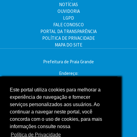
NOTÍCIAS
OUVIDORIA
LGPD
FALE CONOSCO
PORTAL DA TRANSPARÊNCIA
POLÍTICA DE PRIVACIDADE
MAPA DO SITE
Prefeitura de Praia Grande
Endereço:
Av. Pres. Kennedy, 9000 - Mirim, Praia Grande - SP
CEP: 11704-900
Este portal utiliza cookies para melhorar a
experiência de navegação e fornecer
Telefone:(13) 3496-2000
serviços personalizados aos usuários. Ao
Atendimento: segunda a sexta - das 9h às 16h
continuar a navegar neste portal, você
concorda com o uso de cookies, para mais
Assessoria de Imprensa
informações consulte nossa
Política de Privacidade