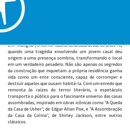
Palácio das Artes. Com entrada gratuita, a apresentação,
que une terror e suspense, acontece no Teatro Serafim
Gonzalez (Av. Presidente Costa e Silva, nº 1600, bairro
Boqueirão), com ingressos distribuídos a partir de 30
minutos antes do início da apresentação. A classificação
indicativa é de 12 anos.
Em "Maligna", o horror habita uma casa desde os anos 70,
quando uma tragédia envolvendo um jovem casal deu
origem a uma presença sombria, transformando o local
em um verdadeiro pesadelo. Não são apenas os segredos
da construção que inquietam: a própria residência ganha
vida como um ente consciente, capaz de corromper e
destruir aqueles que ousam habitá-la. Com um enredo que
remonta às raízes do terror literário, o espetáculo
transporta o público para o fascinante universo das casas
assombradas, inspirado em obras icônicas como "A Queda
da Casa de Usher", de Edgar Allan Poe, e "A Assombração
da Casa da Colina", de Shirley Jackson, entre outros
clássicos.