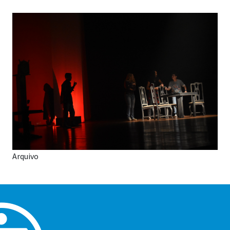
Arquivo
Alerta de espetáculo imperdível em Praia Grande! Nesta
quarta (30), às 20h, será apresentada a peça "Maligna, a
Casa da Meia-Noite", produzida pelo Núcleo Artístico