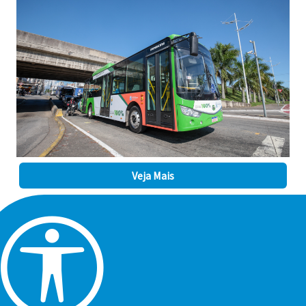
Veja Mais
Fotos Fred Casagrande/Prefeitura de Praia Grande
Praia Grande avança em inovação, tecnologia e
sustentabilidade. Nas próximas semanas, a Cidade passa a
realizar testes com ônibus 100% elétricos nas linhas
municipais. O teste terá o período de 90 dias e contará
com três veículos que circularão por todas as linhas, um a