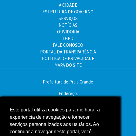
A CIDADE
ESTRUTURA DE GOVERNO
SERVIÇOS
NOTÍCIAS
OUVIDORIA
LGPD
FALE CONOSCO
PORTAL DA TRANSPARÊNCIA
POLÍTICA DE PRIVACIDADE
MAPA DO SITE
Prefeitura de Praia Grande
Endereço:
Av. Pres. Kennedy, 9000 - Mirim, Praia Grande - SP
CEP: 11704-900
Este portal utiliza cookies para melhorar a
experiência de navegação e fornecer
Telefone:(13) 3496-2000
serviços personalizados aos usuários. Ao
Atendimento: segunda a sexta - das 9h às 16h
continuar a navegar neste portal, você