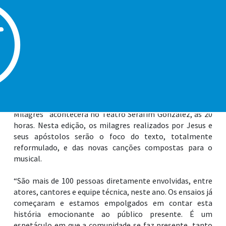
doação de itens de higiene pessoal: 1 sabonete dará
direito a 1 ingresso; 1 pasta de dente ou 1 escova de dente
por 2 ingressos. As trocas (limitadas até 4 ingressos por
pessoa) ocorrerão de segunda a sexta, das 09 às 17 horas,
e sábado, das 14h às 17 horas, no Palácio das Artes, com
todos os donativos arrecadados sendo enviados ao Fundo
Social de Solidariedade do Município.
Contando com apresentações marcadas de 27 a 30 de
março, o espetáculo “Paixão de Cristo 2024 - O Musical:
Milagres” acontecerá no Teatro Serafim Gonzalez, às 20
horas. Nesta edição, os milagres realizados por Jesus e
seus apóstolos serão o foco do texto, totalmente
reformulado, e das novas canções compostas para o
musical.
“São mais de 100 pessoas diretamente envolvidas, entre
atores, cantores e equipe técnica, neste ano. Os ensaios já
começaram e estamos empolgados em contar esta
história emocionante ao público presente. É um
espetáculo em que a comunidade se faz presente, tanto