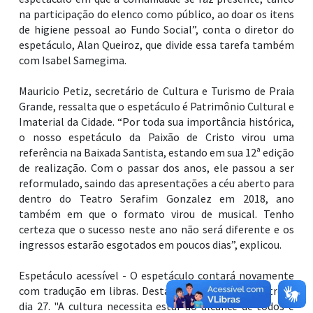
na participação do elenco como público, ao doar os itens
de higiene pessoal ao Fundo Social”, conta o diretor do
espetáculo, Alan Queiroz, que divide essa tarefa também
com Isabel Samegima.
Mauricio Petiz, secretário de Cultura e Turismo de Praia
Grande, ressalta que o espetáculo é Patrimônio Cultural e
Imaterial da Cidade. “Por toda sua importância histórica,
o nosso espetáculo da Paixão de Cristo virou uma
referência na Baixada Santista, estando em sua 12ª edição
de realização. Com o passar dos anos, ele passou a ser
reformulado, saindo das apresentações a céu aberto para
dentro do Teatro Serafim Gonzalez em 2018, ano
também em que o formato virou de musical. Tenho
certeza que o sucesso neste ano não será diferente e os
ingressos estarão esgotados em poucos dias”, explicou.
Espetáculo acessível - O espetáculo contará novamente
com tradução em libras. Desta vez na sessão de estreia,
dia 27. "A cultura necessita estar ao alcance de todos e