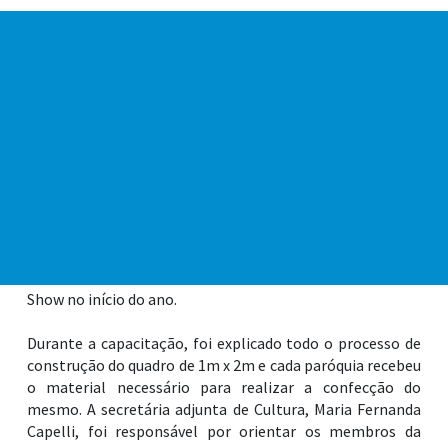
Os preparativos para a celebração de Corpus Christi estão
a todo vapor! Na terça-feira (29), no Palácio das Artes, foi
realizada uma oficina com membros das igrejas católicas
de Praia Grande para dar início ao projeto-piloto
“Tecendo Caminhos de Fé”, uma ideia que une arte
sustentável e fé, substituindo o tradicional tapete por
um conjunto de materiais reutilizáveis. O momento
contou com a participação de integrantes das cinco
Paróquias (Santo Antônio – Boqueirão; Nossa Senhora
das Graças – Ocian; Paróquia São Gaspar Bertoni - Tupi;
Paróquia Nossa Senhora Aparecida – Samambaia; Igreja
São Pedro Apóstolo – Caiçara), produtos esses frutos de
uma doação da empresa que produziu o Estação Verão
Show no início do ano.
Durante a capacitação, foi explicado todo o processo de
construção do quadro de 1m x 2m e cada paróquia recebeu
o material necessário para realizar a confecção do
mesmo. A secretária adjunta de Cultura, Maria Fernanda
Capelli, foi responsável por orientar os membros da