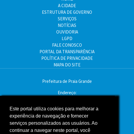
A CIDADE
ESTRUTURA DE GOVERNO
SERVIÇOS
NOTÍCIAS
OUVIDORIA
LGPD
FALE CONOSCO
PORTAL DA TRANSPARÊNCIA
POLÍTICA DE PRIVACIDADE
MAPA DO SITE
Prefeitura de Praia Grande
Endereço:
Av. Pres. Kennedy, 9000 - Mirim, Praia Grande - SP
CEP: 11704-900
Este portal utiliza cookies para melhorar a
experiência de navegação e fornecer
Telefone:(13) 3496-2000
serviços personalizados aos usuários. Ao
Atendimento: segunda a sexta - das 9h às 16h
continuar a navegar neste portal, você