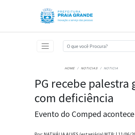
HOME
NOTICIAS
NOTICIA
PG recebe palestra 
com deficiência
Evento do Comped acontece d
Por: NATHÁLIA ALVES (estagiária) MTB: |
11/06/2