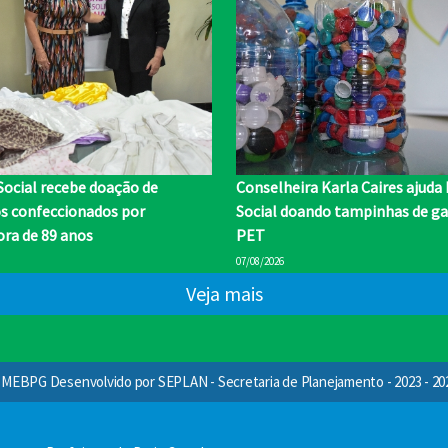
Social recebe doação de
Conselheira Karla Caires ajuda
os confeccionados por
Social doando tampinhas de ga
ra de 89 anos
PET
07/08/2026
Veja mais
MEBPG Desenvolvido por SEPLAN - Secretaria de Planejamento - 2023 - 20