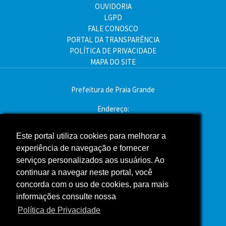
OUVIDORIA
LGPD
FALE CONOSCO
PORTAL DA TRANSPARÊNCIA
POLÍTICA DE PRIVACIDADE
MAPA DO SITE
Prefeitura de Praia Grande
Endereço:
Av. Pres. Kennedy, 9000 - Mirim, Praia Grande - SP
CEP: 11704-900
Este portal utiliza cookies para melhorar a
experiência de navegação e fornecer
Telefone:(13) 3496-2000
serviços personalizados aos usuários. Ao
Atendimento: segunda a sexta - das 9h às 16h
continuar a navegar neste portal, você
concorda com o uso de cookies, para mais
Assessoria de Imprensa
informações consulte nossa
Política de Privacidade
ACOMPANHE A PREFEITURA NAS REDES SOCIAIS