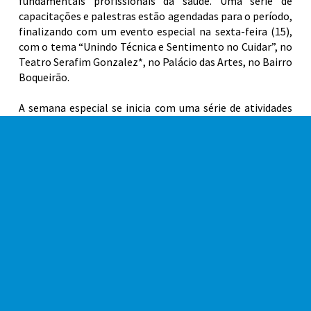
fundamentais profissionais da saúde. Uma série de
capacitações e palestras estão agendadas para o período,
finalizando com um evento especial na sexta-feira (15),
com o tema “Unindo Técnica e Sentimento no Cuidar”, no
Teatro Serafim Gonzalez*, no Palácio das Artes, no Bairro
Boqueirão.
A semana especial se inicia com uma série de atividades
voltadas exclusivamente a enfermeiros, técnicos e
auxiliares de enfermagem que atuam na rede municipal
de saúde. As atividades vão ocorrer na terça (12) e na
quarta-feira (13) na Sala de Capacitação da Unidade de
Saúde da Família (Usafa) Noêmia, no Bairro Tupi. Estão
previstos assuntos como: saúde mental, autocuidado,
neurociência, roda de terapia comunitária, entre outros
(veja programação completa abaixo).
Na sexta-feira (15), um momento único para os
profissionais de enfermagem, com uma série de
atividades no Palácio das Artes. Haverá palestras sobre
autogestão e conexão emocional e também sobre a