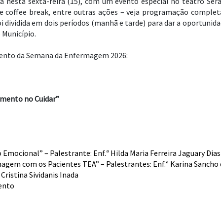
esta sexta-feira (15), com um evento especial no teatro Seraf
s e coffee break, entre outras ações – veja programação comp
oi dividida em dois períodos (manhã e tarde) para dar a oportunid
 Município.
mento da Semana da Enfermagem 2026:
imento no Cuidar”
Emocional” – Palestrante: Enf.ª Hilda Maria Ferreira Jaguary Dias
agem com os Pacientes TEA” – Palestrantes: Enf.ª Karina Sanch
Cristina Sividanis Inada
ento