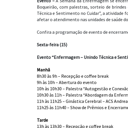
Evento –
A Semana da Enfermagem se encerra n
Boqueirão, com palestras, sorteio de brinde
Técnica e Sentimento no Cuidar”, a atividade f
afetar o atendimento nas unidades de saúde do
Confira a programação de evento de encerra
Sexta-feira (15)
Evento “Enfermagem – Unindo Técnica e Sent
Manhã
8h30 às 9h – Recepção e coffee break
9h às 10h – Abertura do evento
10h às 10h30 – Palestra “Autogestão e Conexão 
10h30 às 11h – Palestra “Abordagem da Enferm
11h às 11h25 – Ginástica Cerebral – ACS Andrea 
11h25 às 11h40 – Show de Prêmios e Encerram
Tarde
13h às 13h30 – Recepção e coffee break