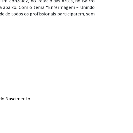
im Gonzalez, no Palácio das Artes, no Bairro
leta abaixo. Com o tema “Enfermagem – Unindo
ade de todos os profissionais participarem, sem
o do Nascimento