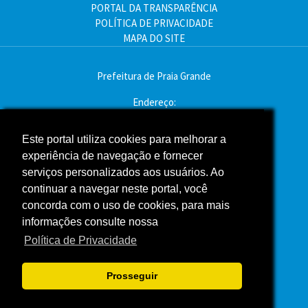
PORTAL DA TRANSPARÊNCIA
POLÍTICA DE PRIVACIDADE
MAPA DO SITE
Prefeitura de Praia Grande
Endereço:
Av. Pres. Kennedy, 9000 - Mirim, Praia Grande - SP
CEP: 11704-900
Este portal utiliza cookies para melhorar a
experiência de navegação e fornecer
Telefone:(13) 3496-2000
serviços personalizados aos usuários. Ao
Atendimento: segunda a sexta - das 9h às 16h
continuar a navegar neste portal, você
concorda com o uso de cookies, para mais
Assessoria de Imprensa
informações consulte nossa
Política de Privacidade
ACOMPANHE A PREFEITURA NAS REDES SOCIAIS
Prosseguir