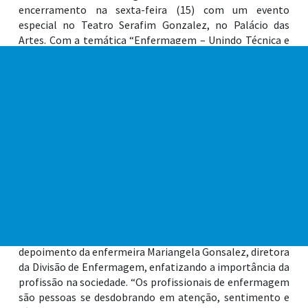
encerramento na sexta-feira (15) com um evento
especial no Teatro Serafim Gonzalez, no Palácio das
Artes. Com a temática “Enfermagem – Unindo Técnica e
Sentimento no Cuidar”, o encontro procurou valorizar
não apenas a prática e a qualificação, mas também o
sentimento, a humanização, o acolhimento, tão
fundamentais no trato diário da saúde.
A atividade ocorreu pela manhã e à tarde, permitindo que
mais profissionais da rede municipal pudessem participar,
sem afetar o atendimento nas unidades de saúde. Pela
manhã, enfermeiros, técnicos e auxiliares de
enfermagem foram recebidos com um coffee break e
puderam confraternizar com os colegas de outras áreas.
Em seguida, a abertura oficial do evento, com o
depoimento da enfermeira Mariangela Gonsalez, diretora
da Divisão de Enfermagem, enfatizando a importância da
profissão na sociedade. “Os profissionais de enfermagem
são pessoas se desdobrando em atenção, sentimento e