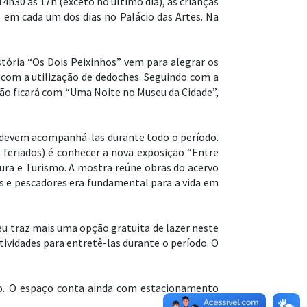
4h30 às 17h (exceto no último dia), as crianças
s em cada um dos dias no Palácio das Artes. Na
stória “Os Dois Peixinhos” vem para alegrar os
 com a utilização de dedoches. Seguindo com a
ção ficará com “Uma Noite no Museu da Cidade”,
is devem acompanhá-las durante todo o período.
 feriados) é conhecer a nova exposição “Entre
ltura e Turismo. A mostra reúne obras do acervo
is e pescadores era fundamental para a vida em
eu traz mais uma opção gratuita de lazer neste
ividades para entretê-las durante o período. O
irão. O espaço conta ainda com estacionamento