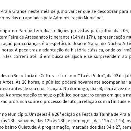
raia Grande neste mês de julho vai ter que se desdobrar para a
romovidas ou apoiadas pela Administração Municipal.
mingo no Parque tem duas edições previstas para julho: dias 06,
em Feira de Artesanato Itinerante (14h às 17h), apresentação musi
tração para crianças é o espetáculo João e Maria, do Núcleo Artís
 horas. A peça traz a adaptação da história clássica, onde os irm
. Eles correm até lá em busca de ajuda e se surpreendem ao pe
es da Secretaria de Cultura e Turismo. “Tu és Pedro”, dia 02 de ju
s Artes. Às 20 horas, o público poderá novamente acompanhar a
reso antes de sua crucificação. No domingo, dia 08, será a vez 
ixas. A apresentação conduz o público por quatro cenas em que a
xão profunda sobre o processo de luto, a relação com a finitude e
no Município. Um deles é a 26ª edição da Festa da Tainha de Praia 
h às 23h; sábados, das 12h às 23h; e domingos, das 12h às 17h), os
 no bairro Quietude. A programação, marcada dos dias 04 a 27, tem