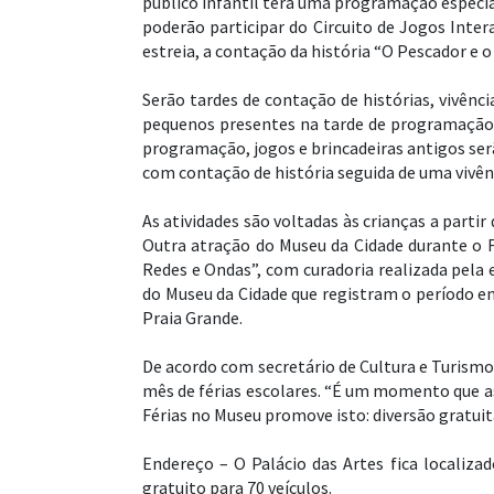
público infantil terá uma programação especial
poderão participar do Circuito de Jogos Inter
estreia, a contação da história “O Pescador e o
Serão tardes de contação de histórias, vivênc
pequenos presentes na tarde de programação. 
programação, jogos e brincadeiras antigos ser
com contação de história seguida de uma vivênc
As atividades são voltadas às crianças a part
Outra atração do Museu da Cidade durante o F
Redes e Ondas”, com curadoria realizada pela e
do Museu da Cidade que registram o período en
Praia Grande.
De acordo com secretário de Cultura e Turismo
mês de férias escolares. “É um momento que as
Férias no Museu promove isto: diversão gratuit
Endereço – O Palácio das Artes fica localiza
gratuito para 70 veículos.