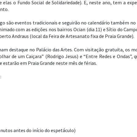
 elas o Fundo Social de Solidariedade). E, neste ano, tem a exp
nto.
igo são eventos tradicionais e seguirão no calendário também no 
imado com as edições nos bairros Ocian (dia 11) e Sítio do Campo
oberto Andraus (local da Feira de Artesanato fixa de Praia Grande).
ham destaque no Palácio das Artes. Com visitação gratuita, os m
 olhar de um Caiçara” (Rodrigo Jesus) e “Entre Redes e Ondas”,
ue estarão em Praia Grande neste mês de férias.
:
inutos antes do início do espetáculo)