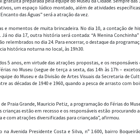
 gratuita preparada pela equipe do Museu da Cidade. Sempre das 1
ativos, um espaço lúdico montado, além de atividades específica
 Encanto das Águas” será a atração da vez.
ias e momentos de muita brincadeira. No dia 10, a contação de hi
Já no dia 17, outra história será contada: “A Menina Conchinha”
ão relembrados no dia 24. Para encerrar, o destaque da programa
ia histórica noturna no local, às 19h30.
ir dos 5 anos, em virtude das atrações propostas, e os responsáve
érias no Museu (segue de terça a sexta, das 14h às 17h – excetos
quipe do Museu e da Divisão de Artes Visuais da Secretaria de Cu
tre as décadas de 1940 e 1960, quando a pesca de arrasto com bo
 de Praia Grande, Mauricio Petiz, a programação do Férias do Mus
 crianças estão em recesso e os responsáveis estão procurando at
a e com atrações diversificadas para criançada”, afirmou.
do na Avenida Presidente Costa e Silva, nº 1.600, bairro Boque