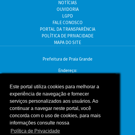
NOTÍCIAS
OUVIDORIA
LGPD
FALE CONOSCO
PORTAL DA TRANSPARÊNCIA
POLÍTICA DE PRIVACIDADE
MAPA DO SITE
Prefeitura de Praia Grande
Endereço:
Av. Pres. Kennedy, 9000 - Mirim, Praia Grande - SP
CEP: 11704-900
Este portal utiliza cookies para melhorar a
experiência de navegação e fornecer
Telefone:(13) 3496-2000
serviços personalizados aos usuários. Ao
Atendimento: segunda a sexta - das 9h às 16h
continuar a navegar neste portal, você
concorda com o uso de cookies, para mais
Assessoria de Imprensa
informações consulte nossa
Política de Privacidade
ACOMPANHE A PREFEITURA NAS REDES SOCIAIS