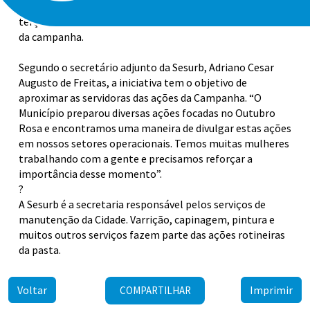
O setor administrativo também entrou no clima. Na
terça-feira (14) os servidores foram trabalhar nas cores
da campanha.
Segundo o secretário adjunto da Sesurb, Adriano Cesar
Augusto de Freitas, a iniciativa tem o objetivo de
aproximar as servidoras das ações da Campanha. “O
Município preparou diversas ações focadas no Outubro
Rosa e encontramos uma maneira de divulgar estas ações
em nossos setores operacionais. Temos muitas mulheres
trabalhando com a gente e precisamos reforçar a
importância desse momento”.
?
A Sesurb é a secretaria responsável pelos serviços de
manutenção da Cidade. Varrição, capinagem, pintura e
muitos outros serviços fazem parte das ações rotineiras
da pasta.
Voltar
Imprimir
COMPARTILHAR