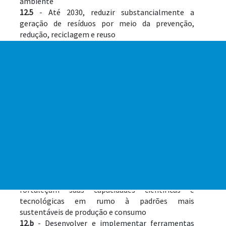
ambiente
12.5
 - Até 2030, reduzir substancialmente a 
geração de resíduos por meio da prevenção, 
redução, reciclagem e reuso
12.6
 - Incentivar as empresas, especialmente as 
empresas grandes e transnacionais, a adotar 
práticas sustentáveis e a integrar informações de 
sustentabilidade em seu ciclo de relatórios
12.7
 - Promover práticas de compras públicas 
sustentáveis, de acordo com as políticas e 
prioridades nacionais
12.8
 - Até 2030, garantir que as pessoas, em todos 
os lugares, tenham informação relevante e 
conscientização sobre o desenvolvimento 
sustentável e estilos de vida em harmonia com a 
natureza
12.a
 - Apoiar países em desenvolvimento para que 
fortaleçam suas capacidades científicas e 
tecnológicas em rumo à padrões mais 
sustentáveis de produção e consumo
12.b
 - Desenvolver e implementar ferramentas 