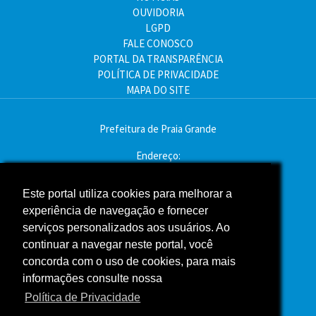
OUVIDORIA
LGPD
FALE CONOSCO
PORTAL DA TRANSPARÊNCIA
POLÍTICA DE PRIVACIDADE
MAPA DO SITE
Prefeitura de Praia Grande
Endereço:
Av. Pres. Kennedy, 9000 - Mirim, Praia Grande - SP
CEP: 11704-900
Este portal utiliza cookies para melhorar a
experiência de navegação e fornecer
Telefone:(13) 3496-2000
serviços personalizados aos usuários. Ao
Atendimento: segunda a sexta - das 9h às 16h
continuar a navegar neste portal, você
concorda com o uso de cookies, para mais
Assessoria de Imprensa
informações consulte nossa
Política de Privacidade
ACOMPANHE A PREFEITURA NAS REDES SOCIAIS