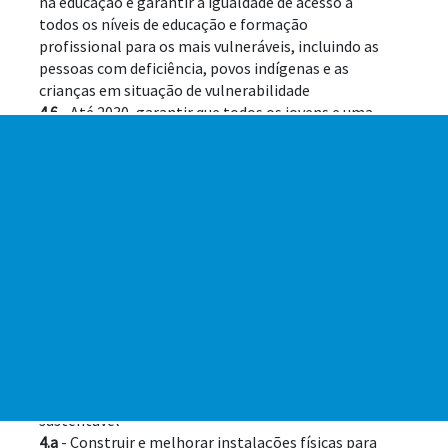
na educação e garantir a igualdade de acesso a 
todos os níveis de educação e formação 
profissional para os mais vulneráveis, incluindo as 
pessoas com deficiência, povos indígenas e as 
crianças em situação de vulnerabilidade
4.6
 - Até 2030, garantir que todos os jovens e uma 
substancial proporção dos adultos, homens e 
mulheres, estejam alfabetizados e tenham 
adquirido o conhecimento básico de matemática
4.7
 - Até 2030, garantir que todos os alunos 
adquiram conhecimentos e habilidades 
necessárias para promover o desenvolvimento 
sustentável, inclusive, entre outros, por meio da 
educação para o desenvolvimento sustentável e 
estilos de vida sustentáveis, direitos humanos, 
igualdade de gênero, promoção de uma cultura de 
paz e não-violência, cidadania global, e 
valorização da diversidade cultural e da 
contribuição da cultura para o desenvolvimento 
sustentável
4.a
 - Construir e melhorar instalações físicas para 