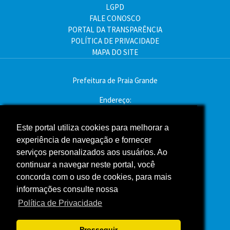
LGPD
FALE CONOSCO
PORTAL DA TRANSPARÊNCIA
POLÍTICA DE PRIVACIDADE
MAPA DO SITE
Prefeitura de Praia Grande
Endereço:
Av. Pres. Kennedy, 9000 - Mirim, Praia Grande - SP
CEP: 11704-900
Este portal utiliza cookies para melhorar a
experiência de navegação e fornecer
Telefone:(13) 3496-2000
serviços personalizados aos usuários. Ao
Atendimento: segunda a sexta - das 9h às 16h
continuar a navegar neste portal, você
concorda com o uso de cookies, para mais
Assessoria de Imprensa
informações consulte nossa
Política de Privacidade
ACOMPANHE A PREFEITURA NAS REDES SOCIAIS
Prosseguir