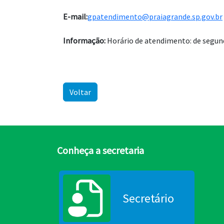
E-mail:
gpatendimento@praiagrande.sp.gov.br
Informação:
Horário de atendimento: de segunda
Voltar
Conheça a secretaria
Secretário