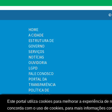
© 
HOME
A CIDADE
ESTRUTURA DE
GOVERNO
SERVIÇOS
NOTÍCIAS
OUVIDORIA
LGPD
FALE CONOSCO
PORTAL DA
TRANSPARÊNCIA
POLÍTICA DE
PRIVACIDADE
MAPA DO SITE
Este portal utiliza cookies para melhorar a experiência de
concorda com o uso de cookies, para mais informações co