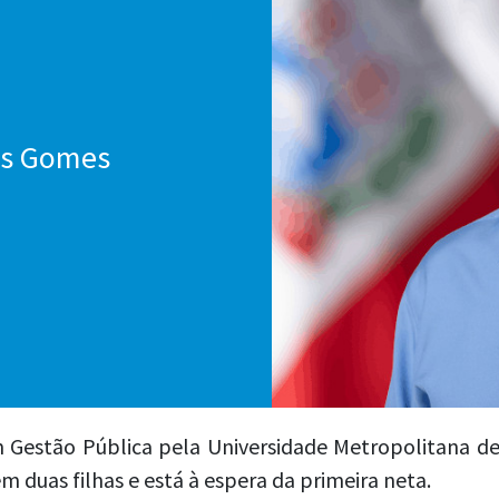
os Gomes
Gestão Pública pela Universidade Metropolitana de
m duas filhas e está à espera da primeira neta.